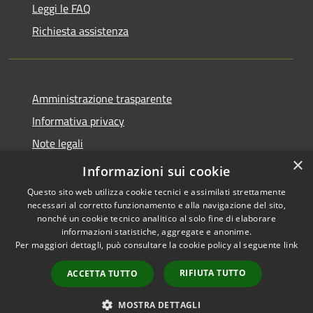
Leggi le FAQ
Richiesta assistenza
Amministrazione trasparente
Informativa privacy
Note legali
×
Dichiarazione di accessibilità
Informazioni sui cookie
Questo sito web utilizza cookie tecnici e assimilati strettamente
necessari al corretto funzionamento e alla navigazione del sito,
nonché un cookie tecnico analitico al solo fine di elaborare
informazioni statistiche, aggregate e anonime.
RSS
Copyright © 2026 • Comune di
Per maggiori dettagli, può consultare la cookie policy al seguente
link
Accessibilità
Zungoli • Powered by
Privacy
Municipium
Accesso
•
RIFIUTA TUTTO
ACCETTA TUTTO
Cookie
redazione
Mappa del sito
MOSTRA DETTAGLI