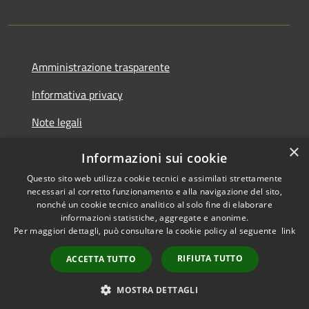
Amministrazione trasparente
Informativa privacy
Note legali
×
Dichiarazione di accessibilità
Informazioni sui cookie
Questo sito web utilizza cookie tecnici e assimilati strettamente
necessari al corretto funzionamento e alla navigazione del sito,
nonché un cookie tecnico analitico al solo fine di elaborare
informazioni statistiche, aggregate e anonime.
RSS
Copyright © 2026 • Comune di
Per maggiori dettagli, può consultare la cookie policy al seguente
link
Accessibilità
Zungoli • Powered by
Privacy
Municipium
•
RIFIUTA TUTTO
ACCETTA TUTTO
Cookie
Accesso redazione
Mappa del sito
MOSTRA DETTAGLI