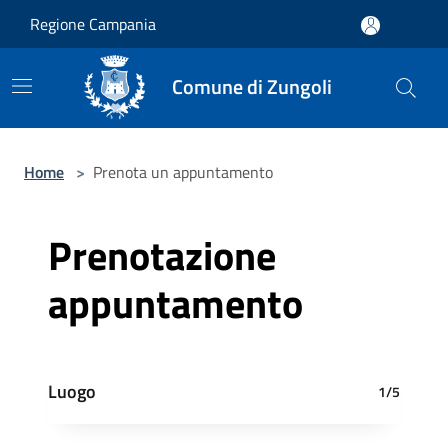
Salta al contenuto principale
Regione Campania
Comune di Zungoli
Home
>
Prenota un appuntamento
Prenotazione
appuntamento
Luogo
1/5