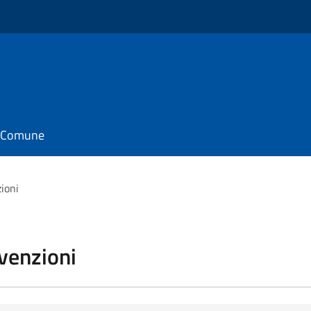
il Comune
zioni
vvenzioni