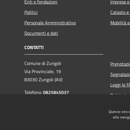
Enti e fondazioni
Imprese 
Politici
Catasto e
Personale Amministrativo
Mobilità e
Documenti e dati
CONTATTI
Comune di Zungoli
Prenotaz
Via Provinciale, 19
Segnalazi
83030 Zungoli (AV)
Leggi le 
Telefono:
0825845037
Richiesta
Codice Fiscale: 81002030641
Email:
info@comunezungoli.it
Questo sito 
PEC:
protocollo.comunezungoli@pec.it
alla navig