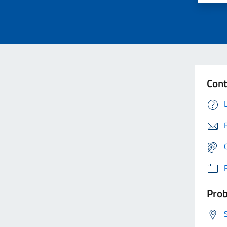
Cont
Prob