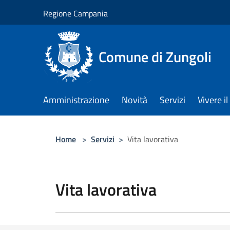
Salta al contenuto principale
Regione Campania
Comune di Zungoli
Amministrazione
Novità
Servizi
Vivere 
Home
>
Servizi
>
Vita lavorativa
Vita lavorativa