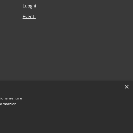
Luoghi
Eventi
×
nzionamento e
nformazioni