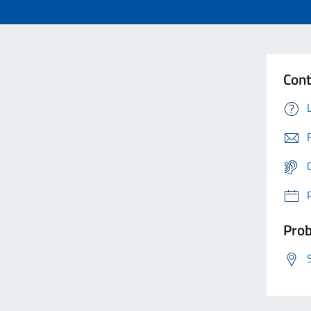
Cont
Prob