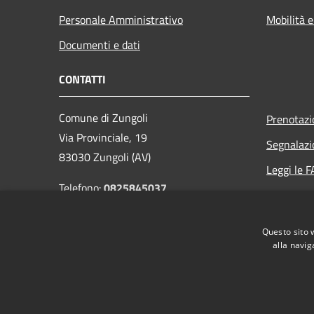
Personale Amministrativo
Mobilità e
Documenti e dati
CONTATTI
Comune di Zungoli
Prenotaz
Via Provinciale, 19
Segnalazi
83030 Zungoli (AV)
Leggi le 
Telefono:
0825845037
Richiesta
Codice Fiscale: 81002030641
Email:
info@comunezungoli.it
Questo sito 
PEC:
protocollo.comunezungoli@pec.it
alla navig