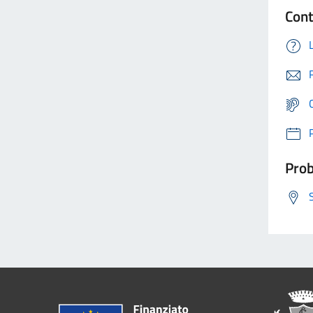
Cont
Prob