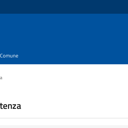
il Comune
za
stenza