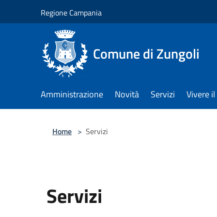
Salta al contenuto principale
Regione Campania
Comune di Zungoli
Amministrazione
Novità
Servizi
Vivere 
Home
>
Servizi
Servizi