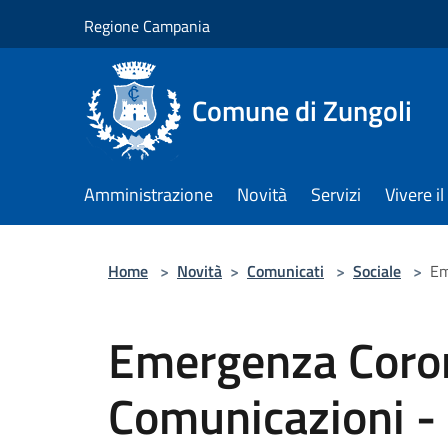
Salta al contenuto principale
Regione Campania
Comune di Zungoli
Amministrazione
Novità
Servizi
Vivere 
Home
>
Novità
>
Comunicati
>
Sociale
>
Em
Emergenza Coron
Comunicazioni -