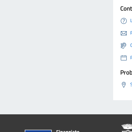
Cont
Prob