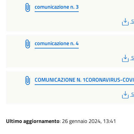
comunicazione n. 3
P
S
comunicazione n. 4
P
S
COMUNICAZIONE N. 1CORONAVIRUS-COV
P
S
Ultimo aggiornamento
: 26 gennaio 2024, 13:41