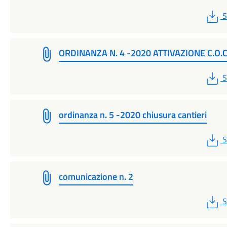
P
S
ORDINANZA N. 4 -2020 ATTIVAZIONE C.O.C
P
S
ordinanza n. 5 -2020 chiusura cantieri
P
S
comunicazione n. 2
P
S