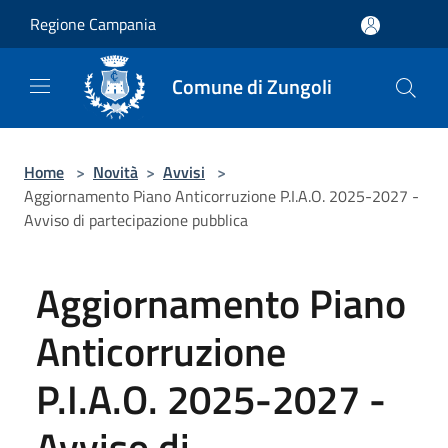
Salta al contenuto principale
Regione Campania
Comune di Zungoli
Home
>
Novità
>
Avvisi
>
Aggiornamento Piano Anticorruzione P.I.A.O. 2025-2027 -
Avviso di partecipazione pubblica
Aggiornamento Piano
Anticorruzione
P.I.A.O. 2025-2027 -
Avviso di