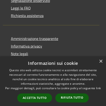
Segnalazione disservizio
Leggi le FAQ
Richiesta assistenza
Amministrazione trasparente
Informativa privacy
Note legali
×
Dichiarazione di accessibilità
Informazioni sui cookie
Questo sito web utilizza cookie tecnici e assimilati strettamente
necessari al corretto funzionamento e alla navigazione del sito,
nonché un cookie tecnico analitico al solo fine di elaborare
informazioni statistiche, aggregate e anonime.
RSS
Copyright © 2026 • Comune di
Per maggiori dettagli, può consultare la cookie policy al seguente
link
Accessibilità
Zungoli • Powered by
Privacy
Municipium
Accesso
•
RIFIUTA TUTTO
ACCETTA TUTTO
Cookie
redazione