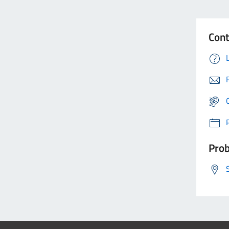
Cont
Prob