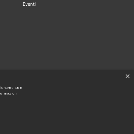
Eventi
×
nzionamento e
nformazioni
Municipium
Accesso redazione
i Zungoli • Powered by
•