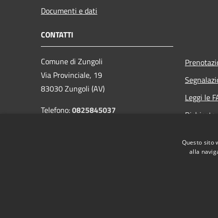
Documenti e dati
CONTATTI
Comune di Zungoli
Prenotaz
Via Provinciale, 19
Segnalazi
83030 Zungoli (AV)
Leggi le 
Telefono:
0825845037
Richiesta
Codice Fiscale: 81002030641
Email:
info@comunezungoli.it
Questo sito 
PEC:
protocollo.comunezungoli@pec.it
alla navig
RSS
Accessibilità
Privacy
Cookie
Mappa de