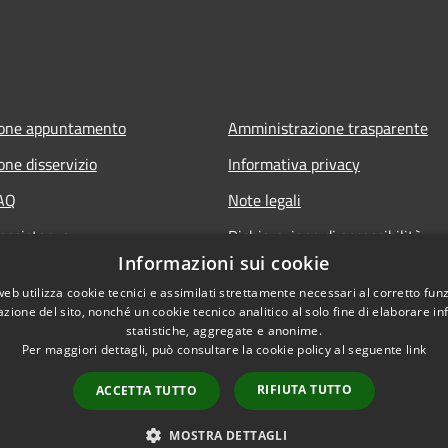
ione appuntamento
Amministrazione trasparente
one disservizio
Informativa privacy
FAQ
Note legali
 assistenza
Dichiarazione di accessibilità
Informazioni sui cookie
web utilizza cookie tecnici e assimilati strettamente necessari al corretto fu
azione del sito, nonché un cookie tecnico analitico al solo fine di elaborare i
statistiche, aggregate e anonime.
Per maggiori dettagli, può consultare la cookie policy al seguente
link
RIFIUTA TUTTO
ACCETTA TUTTO
l sito
Copyright © 2026 • Comune d
MOSTRA DETTAGLI