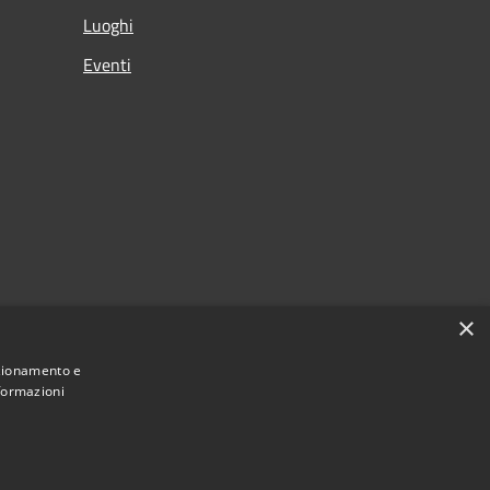
Luoghi
Eventi
×
nzionamento e
nformazioni