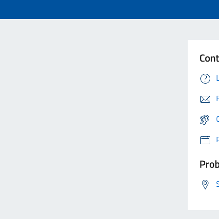
Cont
Prob