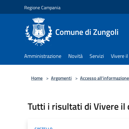
Salta al contenuto principale
Regione Campania
Comune di Zungoli
Amministrazione
Novità
Servizi
Vivere 
Home
>
Argomenti
>
Accesso all'informazione
Tutti i risultati di Vivere i
CASTELLO