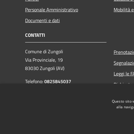
Personale Amministrativo
Mobilità e
Documenti e dati
CONTATTI
Comune di Zungoli
Prenotaz
Via Provinciale, 19
Segnalazi
83030 Zungoli (AV)
Leggi le 
Telefono:
0825845037
Richiesta
Codice Fiscale: 81002030641
Email:
info@comunezungoli.it
Questo sito 
PEC:
protocollo.comunezungoli@pec.it
alla navig