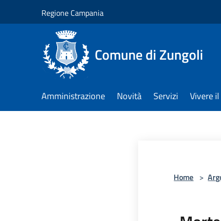
Salta al contenuto principale
Regione Campania
Comune di Zungoli
Amministrazione
Novità
Servizi
Vivere 
Home
>
Arg