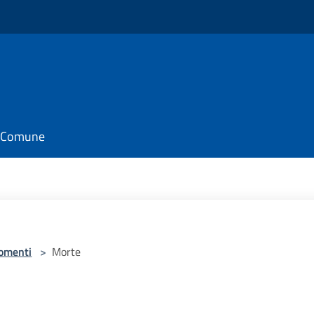
il Comune
omenti
>
Morte