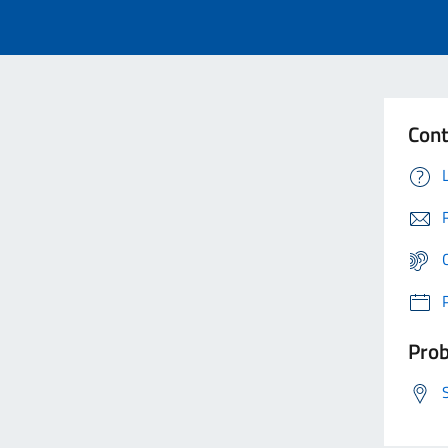
Cont
Prob