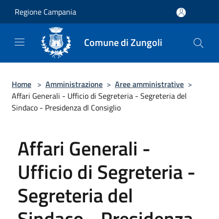
Salta al contenuto principale
Regione Campania
Comune di Zungoli
Home
>
Amministrazione
>
Aree amministrative
>
Affari Generali - Ufficio di Segreteria - Segreteria del
Sindaco - Presidenza dl Consiglio
Affari Generali -
Ufficio di Segreteria -
Segreteria del
Sindaco - Presidenza