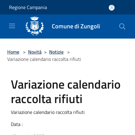
Salta al contenuto principale
Regione Campania
Comune di Zungoli
Home
>
Novità
>
Notizie
>
Variazione calendario raccolta rifiuti
Variazione calendario
raccolta rifiuti
Variazione calendario raccolta rifiuti
Data :