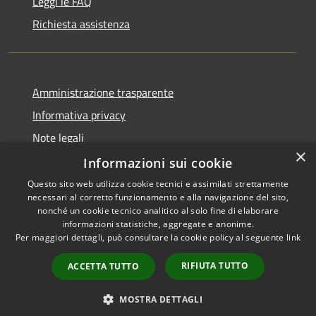
Leggi le FAQ
Richiesta assistenza
Amministrazione trasparente
Informativa privacy
Note legali
×
Dichiarazione di accessibilità
Informazioni sui cookie
Questo sito web utilizza cookie tecnici e assimilati strettamente
necessari al corretto funzionamento e alla navigazione del sito,
nonché un cookie tecnico analitico al solo fine di elaborare
informazioni statistiche, aggregate e anonime.
RSS
Copyright © 2026 • Comune di
Per maggiori dettagli, può consultare la cookie policy al seguente
link
Accessibilità
Zungoli • Powered by
Privacy
Municipium
Accesso
•
RIFIUTA TUTTO
ACCETTA TUTTO
Cookie
redazione
Mappa del sito
MOSTRA DETTAGLI