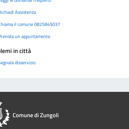
Richiedi Assistenza
Chiama il comune 0825845037
Prenota un appuntamento
lemi in città
Segnala disservizio
Comune di Zungoli