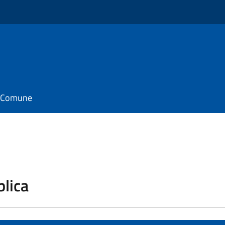
il Comune
blica