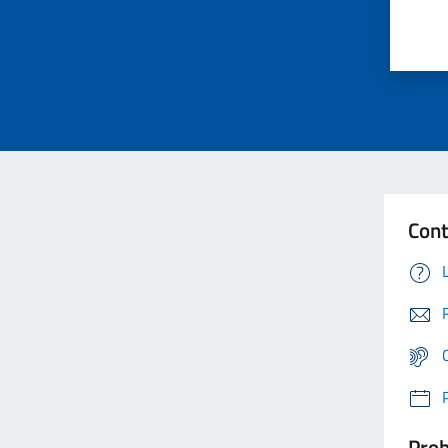
Cont
Prob