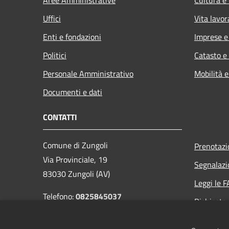
Uffici
Vita lavor
Enti e fondazioni
Imprese 
Politici
Catasto e
Personale Amministrativo
Mobilità e
Documenti e dati
CONTATTI
Comune di Zungoli
Prenotaz
Via Provinciale, 19
Segnalazi
83030 Zungoli (AV)
Leggi le 
Telefono:
0825845037
Richiesta
Codice Fiscale: 81002030641
Email:
info@comunezungoli.it